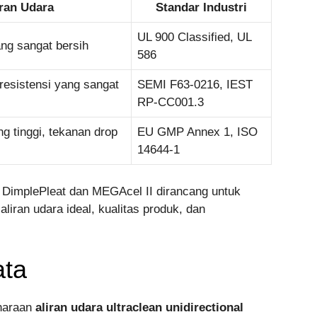
ran Udara
Standar Industri
UL 900 Classified, UL
ang sangat bersih
586
 resistensi yang sangat
SEMI F63-0216, IEST
RP-CC001.3
ang tinggi, tekanan drop
EU GMP Annex 1, ISO
14644-1
er DimplePleat dan MEGAcel II dirancang untuk
liran udara ideal, kualitas produk, dan
ata
iharaan
aliran udara ultraclean unidirectional