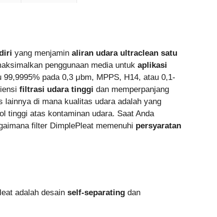
iri
yang menjamin
aliran udara ultraclean satu
maksimalkan penggunaan media untuk
aplikasi
au 99,9995% pada 0,3 μbm, MPPS, H14, atau 0,1-
siensi
filtrasi udara tinggi
dan memperpanjang
tis lainnya di mana kualitas udara adalah yang
ol tinggi atas kontaminan udara. Saat Anda
bagaimana filter DimplePleat memenuhi
persyaratan
ePleat adalah desain
self-separating
dan