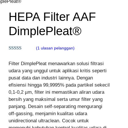
mplePleat®
HEPA Filter AAF
DimplePleat®
(
1
ulasan pelanggan)
5.00
out of 5
Filter DimplePleat menawarkan solusi filtrasi
udara yang unggul untuk aplikasi kritis seperti
pusat data dan industri lainnya. Dengan
efisiensi hingga 99,9995% pada partikel sekecil
0,1-0,2 µm, filter ini memastikan aliran udara
bersih yang maksimal serta umur filter yang
panjang. Desain self-separating mengurangi
off-gassing, menjamin kualitas udara
unidirectional ultraclean. Cocok untuk
memenuhi kebutuhan kontrol kualitas udara di