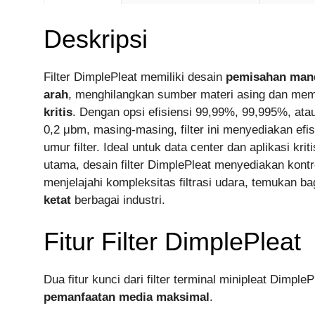
Deskripsi
Filter DimplePleat memiliki desain
pemisahan mand
arah
, menghilangkan sumber materi asing dan me
kritis
. Dengan opsi efisiensi 99,99%, 99,995%, at
0,2 μbm, masing-masing, filter ini menyediakan efi
umur filter. Ideal untuk data center dan aplikasi kri
utama, desain filter DimplePleat menyediakan kontr
menjelajahi kompleksitas filtrasi udara, temukan 
ketat
berbagai industri.
Fitur Filter DimplePleat
Dua fitur kunci dari filter terminal minipleat Dimpl
pemanfaatan media maksimal
.