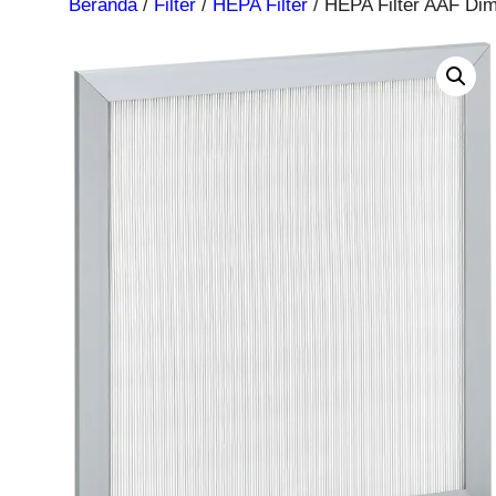
Beranda
/
Filter
/
HEPA Filter
/ HEPA Filter AAF Di