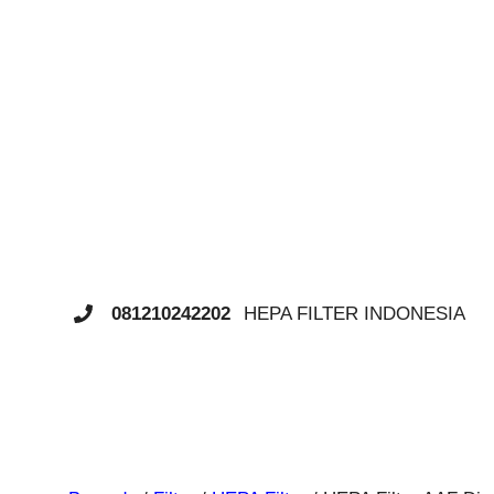
Langsung
ke
isi
HEPA FILTER INDONESIA
081210242202