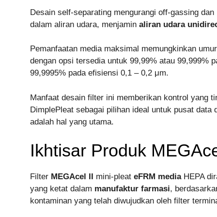
Desain self-separating mengurangi off-gassing da
dalam aliran udara, menjamin
aliran udara unidire
Pemanfaatan media maksimal memungkinkan umur panj
dengan opsi tersedia untuk 99,99% atau 99,999% 
99,9995% pada efisiensi 0,1 – 0,2 μm.
Manfaat desain filter ini memberikan kontrol yang 
DimplePleat sebagai pilihan ideal untuk pusat data d
adalah hal yang utama.
Ikhtisar Produk MEGAcel
Filter
MEGAcel II
mini-pleat
eFRM media
HEPA dir
yang ketat dalam
manufaktur farmasi
, berdasarkan
kontaminan yang telah diwujudkan oleh filter termin