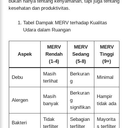
bukan hanya tentang kenyamanan, tapi juga tentang
kesehatan dan produktivitas.
Tabel Dampak MERV terhadap Kualitas
Udara dalam Ruangan
MERV
MERV
MERV
Aspek
Rendah
Sedang
Tinggi
(1-4)
(5-8)
(9+)
Masih
Berkuran
Debu
Minimal
terlihat
g
Berkuran
Masih
Hampir
Alergen
g
banyak
tidak ada
signifikan
Tidak
Sebagian
Mayorita
Bakteri
terfilter
terfilter
s terfilter