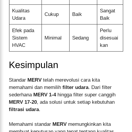
Kualitas
Sangat
Cukup
Baik
Udara
Baik
Efek pada
Perlu
Sistem
Minimal
Sedang
disesuai
HVAC
kan
Kesimpulan
Standar
MERV
telah merevolusi cara kita
memahami dan memilih
filter udara
. Dari filter
sederhana
MERV 1-4
hingga filter super canggih
MERV 17-20
, ada solusi untuk setiap kebutuhan
filtrasi udara
.
Memahami standar
MERV
memungkinkan kita
membuat keputusan yang tepat tentang kualitas