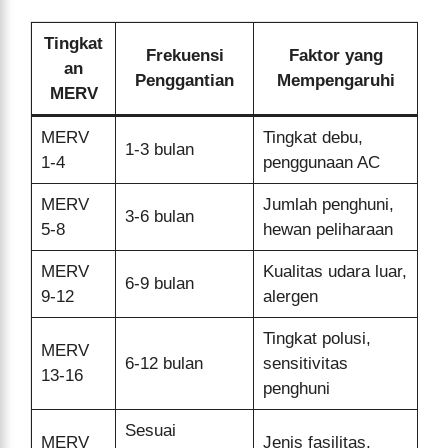
Tingkat
Frekuensi
Faktor yang
an
Penggantian
Mempengaruhi
MERV
MERV
Tingkat debu,
1-3 bulan
1-4
penggunaan AC
MERV
Jumlah penghuni,
3-6 bulan
5-8
hewan peliharaan
MERV
Kualitas udara luar,
6-9 bulan
9-12
alergen
Tingkat polusi,
MERV
6-12 bulan
sensitivitas
13-16
penghuni
Sesuai
MERV
Jenis fasilitas,