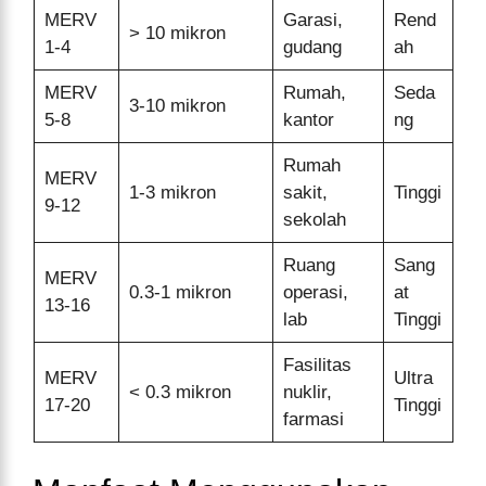
MERV
Garasi,
Rend
> 10 mikron
1-4
gudang
ah
MERV
Rumah,
Seda
3-10 mikron
5-8
kantor
ng
Rumah
MERV
1-3 mikron
sakit,
Tinggi
9-12
sekolah
Ruang
Sang
MERV
0.3-1 mikron
operasi,
at
13-16
lab
Tinggi
Fasilitas
MERV
Ultra
< 0.3 mikron
nuklir,
17-20
Tinggi
farmasi