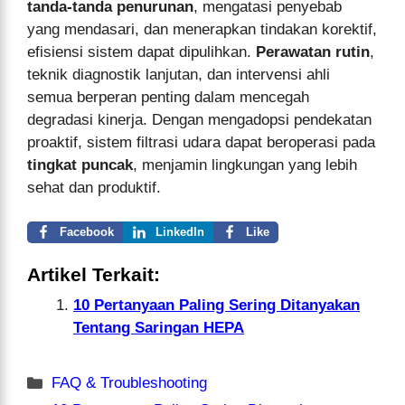
tanda-tanda penurunan
, mengatasi penyebab
yang mendasari, dan menerapkan tindakan korektif,
efisiensi sistem dapat dipulihkan.
Perawatan rutin
,
teknik diagnostik lanjutan, dan intervensi ahli
semua berperan penting dalam mencegah
degradasi kinerja. Dengan mengadopsi pendekatan
proaktif, sistem filtrasi udara dapat beroperasi pada
tingkat puncak
, menjamin lingkungan yang lebih
sehat dan produktif.
Facebook
LinkedIn
Like
Artikel Terkait:
10 Pertanyaan Paling Sering Ditanyakan
Tentang Saringan HEPA
Kategori
FAQ & Troubleshooting