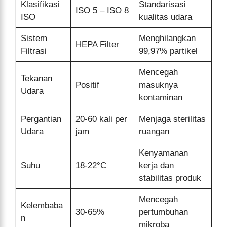
Klasifikasi
Standarisasi
ISO 5 – ISO 8
ISO
kualitas udara
Sistem
Menghilangkan
HEPA Filter
Filtrasi
99,97% partikel
Mencegah
Tekanan
Positif
masuknya
Udara
kontaminan
Pergantian
20-60 kali per
Menjaga sterilitas
Udara
jam
ruangan
Kenyamanan
Suhu
18-22°C
kerja dan
stabilitas produk
Mencegah
Kelembaba
30-65%
pertumbuhan
n
mikroba