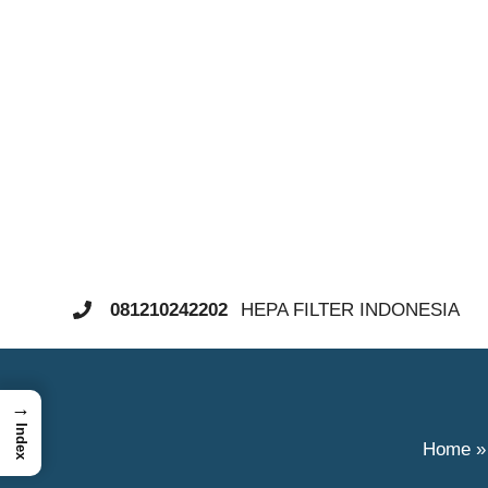
Langsung
ke
isi
HEPA FILTER INDONESIA
081210242202
→
Index
Home