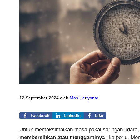
12 September 2024
oleh
Mas Heriyanto
Facebook
LinkedIn
Like
Untuk memaksimalkan masa pakai saringan udara
membersihkan atau menggantinya
jika perlu. Me